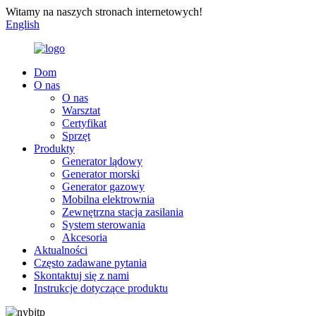
Witamy na naszych stronach internetowych!
English
Dom
O nas
O nas
Warsztat
Certyfikat
Sprzęt
Produkty
Generator lądowy
Generator morski
Generator gazowy
Mobilna elektrownia
Zewnętrzna stacja zasilania
System sterowania
Akcesoria
Aktualności
Często zadawane pytania
Skontaktuj się z nami
Instrukcje dotyczące produktu