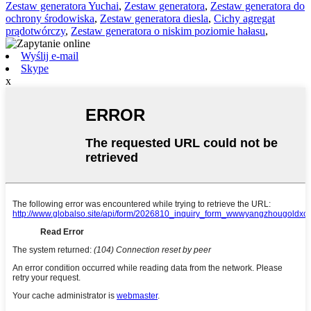
Zestaw generatora Yuchai
,
Zestaw generatora
,
Zestaw generatora do
ochrony środowiska
,
Zestaw generatora diesla
,
Cichy agregat
prądotwórczy
,
Zestaw generatora o niskim poziomie hałasu
,
Wyślij e-mail
Skype
x