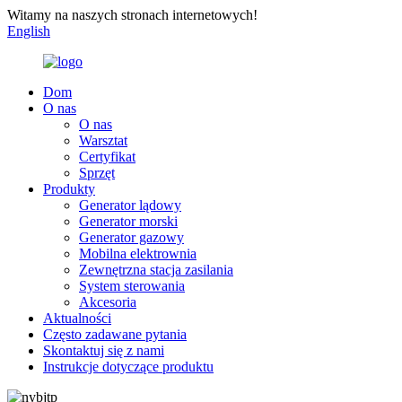
Witamy na naszych stronach internetowych!
English
Dom
O nas
O nas
Warsztat
Certyfikat
Sprzęt
Produkty
Generator lądowy
Generator morski
Generator gazowy
Mobilna elektrownia
Zewnętrzna stacja zasilania
System sterowania
Akcesoria
Aktualności
Często zadawane pytania
Skontaktuj się z nami
Instrukcje dotyczące produktu