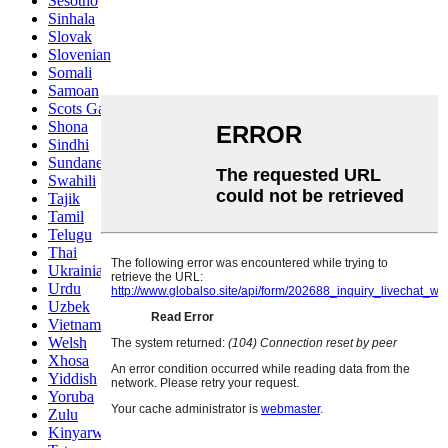
Sesotho
Sinhala
Slovak
Slovenian
Somali
Samoan
Scots Gaelic
Shona
Sindhi
Sundanese
Swahili
Tajik
Tamil
Telugu
Thai
Ukrainian
Urdu
Uzbek
Vietnamese
Welsh
Xhosa
Yiddish
Yoruba
Zulu
Kinyarwanda